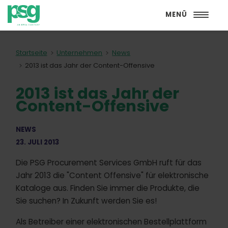
MENÜ
Startseite
Unternehmen
News
2013 ist das Jahr der Content-Offensive
2013 ist das Jahr der
Content-Offensive
NEWS
23. JULI 2013
Die PSG Procurement Services GmbH ruft für das
Jahr 2013 die "Content Offensive" für elektronische
Kataloge aus. Finden Sie immer die Produkte, die
Sie suchen? In Zukunft werden Sie es!
Als Betreiber einer elektronischen Bestellplattform