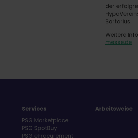
der erfolgr
HypoVereins
Sartorius.
Weitere Inf
messe.de
.
Services
Arbeitsweise
PSG Marketplace
PSG SpotBuy
PSG eProcurement