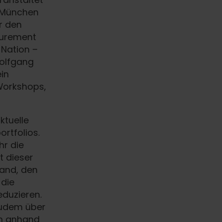
n München
r den
ocurement
Nation –
Wolfgang
in
Workshops,
ktuelle
rtfolios.
hr die
t dieser
wand, den
 die
eduzieren.
zudem über
em anhand