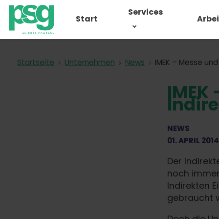
Services
Start
Arbe
Startseite
Unternehmen
News
IMEK – Messe und 
IMEK 
Indir
NEWS
01. APRIL 2014
Der Indirek
noch immer 
Indirekten 
gebraucht w
Doch die Un