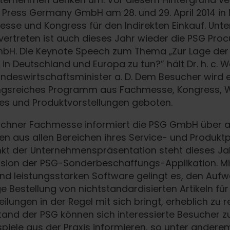
 Press Germany GmbH am 28. und 29. April 2014 i
Messe und Kongress für den Indirekten Einkauf. Unte
 vertreten ist auch dieses Jahr wieder die PSG Pr
bH. Die Keynote Speech zum Thema „Zur Lage der 
t in Deutschland und Europa zu tun?” hält Dr. h. c. 
ndeswirtschaftsminister a. D. Dem Besucher wird e
gsreiches Programm aus Fachmesse, Kongress, 
s und Produktvorstellungen geboten.
chner Fachmesse informiert die PSG GmbH über a
en aus allen Bereichen ihres Service- und Produktpo
nkt der Unternehmenspräsentation steht dieses Ja
sion der PSG-Sonderbeschaffungs-Applikation. Mi
nd leistungsstarken Software gelingt es, den Auf
e Bestellung von nichtstandardisierten Artikeln für
ilungen in der Regel mit sich bringt, erheblich zu r
and der PSG können sich interessierte Besucher 
ispiele aus der Praxis informieren, so unter ander