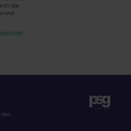
rch die
ma und
ww.imek-
rden