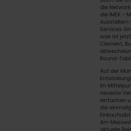
die Network
die IMEK – 
Ausstellern
Services Gm
was ist jetz
Clement, Bu
abwechslun
Round-Table
Auf der Mün
Entwicklung
Im Mittelpu
neueste Ver
einfachen u
die einmalig
Einkaufsabte
Am Messest
aktuelle Be