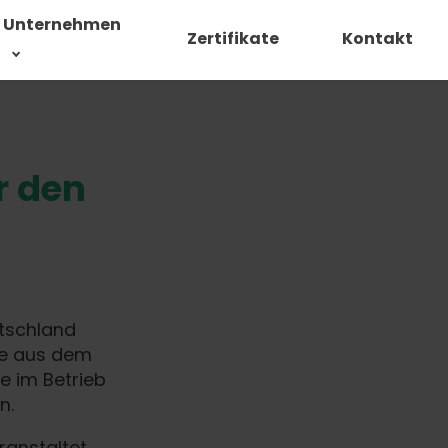
Unternehmen
Zertifikate
Kontakt
r den
utschland
de aus dem
e im Betrieb
n.
ranstaltet