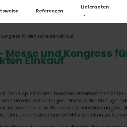
Lieferanten
itsweise
Referenzen
Kongress für den Indirekten Einkauf
– Messe und Kongress fü
ekten Einkauf
te Einkauf spielt in den meisten Unternehmen in De
eine unverdient untergeordnete Rolle. Aber gera
Einkauf kommen alle Waren und Dienstleistungen, di
erden, um effizient und effektiv arbeiten zu könne
ternehmen denken um. Vor diesem Hintergrund ve